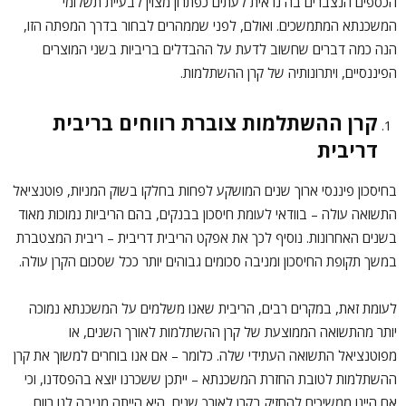
הכספים הנצברים בה נראית לעתים כפתרון מצוין לבעיית תשלומי
המשכנתא המתמשכים. ואולם, לפני שממהרים לבחור בדרך המפתה הזו,
הנה כמה דברים שחשוב לדעת על ההבדלים בריביות בשני המוצרים
הפיננסיים, ויתרונותיה של קרן ההשתלמות.
קרן ההשתלמות צוברת רווחים בריבית
דריבית
בחיסכון פיננסי ארוך שנים המושקע לפחות בחלקו בשוק המניות, פוטנציאל
התשואה עולה – בוודאי לעומת חיסכון בבנקים, בהם הריביות נמוכות מאוד
בשנים האחרונות. נוסיף לכך את אפקט הריבית דריבית – ריבית המצטברת
במשך תקופת החיסכון ומניבה סכומים גבוהים יותר ככל שסכום הקרן עולה.
לעומת זאת, במקרים רבים, הריבית שאנו משלמים על המשכנתא נמוכה
יותר מהתשואה הממוצעת של קרן ההשתלמות לאורך השנים, או
מפוטנציאל התשואה העתידי שלה. כלומר – אם אנו בוחרים למשוך את קרן
ההשתלמות לטובת החזרת המשכנתא – ייתכן ששכרנו יוצא בהפסדנו, וכי
אם היינו ממשיכים להחזיק בקרן לאורך שנים, היא הייתה מניבה לנו רווח