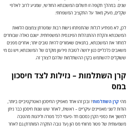
שנים. במהלך תקופה זו תשלום המשכנתא החודשי, שמגיע לרוב לאלפי
שקלים, מעיק מאוד על התקציב המשפחתי.
לכן, לא מפתיע לגלות שהתפתחו גישות רבות שמטרתן צמצום הלוואת
המשכנתא והקלת ההתנהלות הפיננסית המשפחתית. ישנם כאלה שבוחרים
למחזר את המשכנתא, בתנאים שאמורים להיות טובים יותר; אחרים מפנים
משאבים כלכליים כגון ירושה לטובת פירעון מוקדם של המשכנתא; ויש גם מי
ששוקלים להשתמש בקרן ההשתלמות שלהם לצורך זה.
קרן השתלמות – נזילות לצד חיסכון
במס
מהי
קרן השתלמות
? ובכן זהו אחד מאפיקי החיסכון האטרקטיביים ביותר,
הודות לשני מאפיינים עיקריים – ראשית, לאחר שש שנות חיסכון כבר ניתן
למשוך את כספי הקרן כסכום חד-פעמי לכל מטרה וליהנות מהטבה
משמעותית של פטור מרווחי מס הון (עד גובה התקרה המותרת).גם לאחר