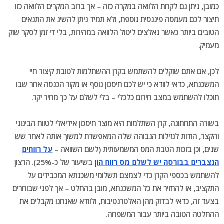
כמובן, ניתן גם לקחת הלוואה במקרה כזה – אך ברוב המקרים הלוואה כזו
תיצור לכם מעמסה פיננסית נוספת, ולא תמיד ניתן להשיג את התנאים
הטובים ביותר כאשר נאלצים ליטול הלוואה במהירות, בלי די זמן לסקר שוק
מעמיק.
לכן, אם אתם שוקלים להשתמש בקרן ההשתלמות לטובת קיצור חיי
המשכנתא, כדאי לוודא כי יש לכם חיסכון נוסף או מקור הכנסה אחר שבו
תוכלו להשתמש במצב חירום כלכלי – בלי לשלם על כך מחיר יקר.
בשורה התחתונה, קרן השתלמות היא מוצר חיסכון אידיאלי לטווח הבינוני
והקצר, הודות לנזילות הגבוהה שלה המאפשרת למשוך אותה לאחר שש
שנים, וכן בזכות הטבת המס המשמעותית (לשם השוואה –
על רווחים
הנצברים בבורסה יש לשלם מס רווח הון
בשיעור של כ-25%). הרצון
להשתמש בכספי הקרן כדי לצמצם תשלומי משכנתא המכבידים על
התקציב, או להחזיר את כל המשכנתא, מובן בהחלט – אך לפני שבוחרים
בצעד זה, כדאי לבדוק מהן האלטרנטיבות, ולוודא שאנחנו מקבלים את
ההחלטה הטובה ביותר עבור המשפחה.