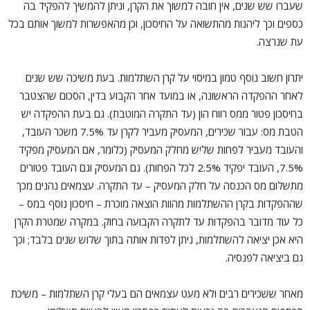
שעברו שש שנים, אין חובה למשוך את הקרן, וניתן להמשיך להפקיד בה
כספים וכך ליהנות מהתשואה על החיסכון, וכן מהאפשרות למשוך אותם בכל
עת שנרצה.
יתרון חשוב נוסף טמון במיסוי על קרן השתלמות. בעת משיכה שש שנים
לאחר ההפקדה הראשונה, או במועד אחר הקבוע בדין, הסכום שהצטבר
בחיסכון פטור ממס רווח הון (עד התקרה המוטבת). גם בעת ההפקדה יש
הטבת מס: עבור שכירים, המעסיק מעביר לקרן עד 7.5% משכר העובד,
והעובד מעביר לפחות שליש מחלק המעסיק (כלומר, אם המעסיק מפקיד
7.5%, העובד יפקיד 2.5% לכל הפחות). גם המעסיק וגם העובד פטורים
מתשלום מס הכנסה על חלק המעסיק – עד התקרה. עצמאים נהנים מכך
שההפקדות בקרן ההשתלמות מהוות הוצאה מוכרת – חיסכון נוסף במס –
כל עוד מדובר בהפקדות עד לתקרה הקבועה בחוק. במקרה שמטרת הקרן
היא אכן יציאה להשתלמות, ניתן לפדות אותה בתוך שלוש שנים בלבד; וכך
גם ביציאה לפנסיה.
מאחר ששכירים רבים ולא מעט עצמאים הם בעלי קרן השתלמות – משיכת