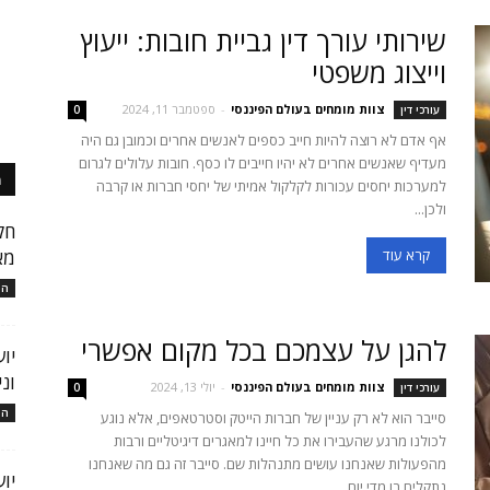
שירותי עורך דין גביית חובות: ייעוץ
וייצוג משפטי
צוות מומחים בעולם הפיננסי
-
ספטמבר 11, 2024
עורכי דין
0
אף אדם לא רוצה להיות חייב כספים לאנשים אחרים וכמובן גם היה
מעדיף שאנשים אחרים לא יהיו חייבים לו כסף. חובות עלולים לגרום
מ
למערכות יחסים עכורות לקלקול אמיתי של יחסי חברות או קרבה
ולכן...
חק
קרא עוד
מא
המ
להגן על עצמכם בכל מקום אפשרי
יו
ונ
צוות מומחים בעולם הפיננסי
-
יולי 13, 2024
עורכי דין
0
המ
סייבר הוא לא רק עניין של חברות הייטק וסטרטאפים, אלא נוגע
לכולנו מרגע שהעבירו את כל חיינו למאגרים דיגיטליים ורבות
מהפעולות שאנחנו עושים מתנהלות שם. סייבר זה גם מה שאנחנו
יו
נתקלים בו מדי יום...