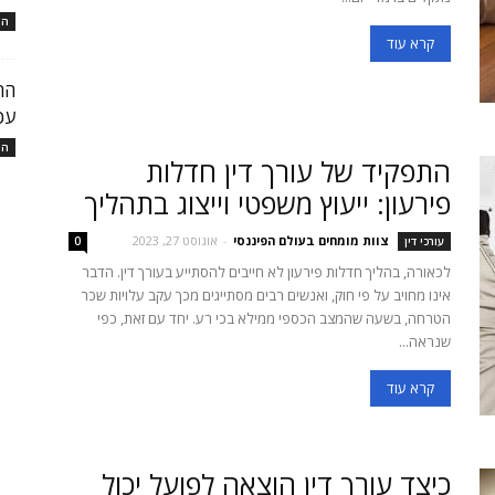
המ
קרא עוד
עכ
המ
התפקיד של עורך דין חדלות
פירעון: ייעוץ משפטי וייצוג בתהליך
צוות מומחים בעולם הפיננסי
-
אוגוסט 27, 2023
עורכי דין
0
לכאורה, בהליך חדלות פירעון לא חייבים להסתייע בעורך דין. הדבר
אינו מחויב על פי חוק, ואנשים רבים מסתייגים מכך עקב עלויות שכר
הטרחה, בשעה שהמצב הכספי ממילא בכי רע. יחד עם זאת, כפי
שנראה...
קרא עוד
כיצד עורך דין הוצאה לפועל יכול