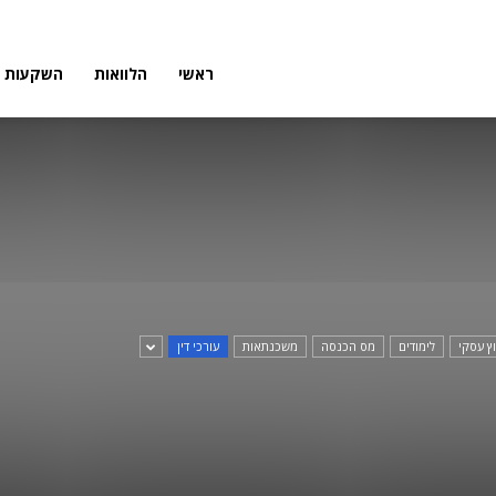
פורטל
ראשי
הלוואות
השקעות
פיננסי
וץ עסקי
לימודים
מס הכנסה
משכנתאות
עורכי דין