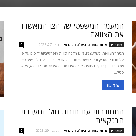
המעמד המשפטי של הצו המאשרר
את הצוואה
צוות מומחים בעולם הפיננסי
-
ינואר 27, 2026
עורכי דין
0
מסמך הצוואה, כשלעצמו, אינו מקנה זכויות אופרטיביות לזוכים על פיו.
על מנת להעניק תוקף משפטי מחייב להוראותיו, נדרש הליך שיפוטי
שבסופו ניתן צו קיום צוואה. צו זה אינו מהווה אישור טכני גרידא, אלא
פסק...
קרא עוד
התמודדות עם חובות מול המערכת
הבנקאית
צוות מומחים בעולם הפיננסי
-
נובמבר 29, 2025
עורכי דין
0