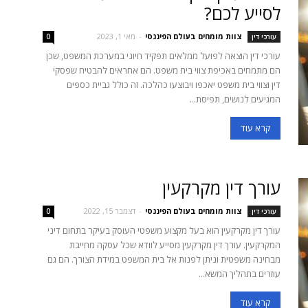
לסייע לכם?
צוות מומחים בעולם הפיננסי
-
מאי 1, 2023
עורכי דין
0
עורכי דין הוצאה לפועל ממלאים תפקיד חיוני במערכת המשפט, שכן
הם מתמחים באכיפת צווי בית משפט. הם אחראים להבטיח שפסקי
דין וצווי בית משפט יאכפו ויבוצעו כהלכה. זה כולל גביית כספים
המגיעים לנושים, תפיסת...
קרא עוד
עורך דין מקרקעין
צוות מומחים בעולם הפיננסי
-
דצמבר 15, 2022
עורכי דין
0
עורך דין מקרקעין הוא בעל מקצוע משפטי העוסק בעיקר בתחום דיני
המקרקעין. עורך דין מקרקעין מסייע לוודא שכל עסקה מחייבת
מבחינה משפטית וניתן לפנות אל בית המשפט במידת הצורך. הם גם
עוזרים בתהליך המשא...
קרא עוד