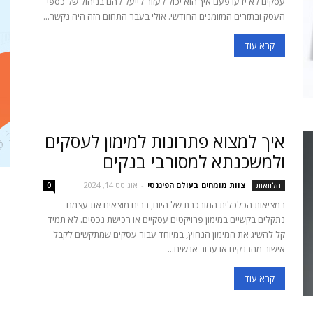
עסקים לא ידעו פעם איך הוא יכול לעזור לייעל להם בניהול של כספי
העסק ובתזרים המזומנים החודשי. אולי בעבר התחום הזה היה נקשר...
קרא עוד
איך למצוא פתרונות למימון לעסקים
ולמשכנתא למסורבי בנקים
צוות מומחים בעולם הפיננסי
-
אוגוסט 14, 2024
הלוואות
0
במציאות הכלכלית המורכבת של היום, רבים מוצאים את עצמם
נתקלים בקשיים במימון פרויקטים עסקיים או רכישת נכסים. לא תמיד
קל להשיג את המימון הנחוץ, במיוחד עבור עסקים שמתקשים לקבל
אישור מהבנקים או עבור אנשים...
קרא עוד