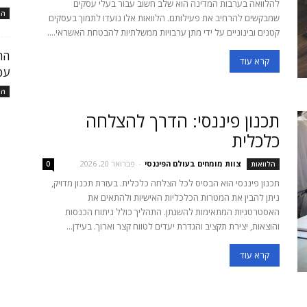
להלוואה בערבות המדינה הוא שלב חשוב עבור בעלי עסקים
המ
שמבקשים להרחיב את פעילותם. הלוואות אלו נועדו לתמוך בעסקים
קטנים ובינוניים על ידי מתן ערבויות ממשלתיות להבטחת האשראי....
קרא עוד
עכ
המ
תכנון פיננסי: הדרך להצלחה
כלכלית
צוות מומחים בעולם הפיננסי
-
פברואר 20, 2026
הלוואות
0
תכנון פיננסי הוא הבסיס לכל הצלחה כלכלית. בעזרת תכנון מדויק,
ניתן להבין את המטרות הכלכליות האישיות ולהתאים את
האסטרטגיות המתאימות להשגתן. התהליך כולל ניתוח הכנסות
והוצאות, יצירת תקציב והגדרת יעדים לטווח קצר וארוך. בעידן...
קרא עוד