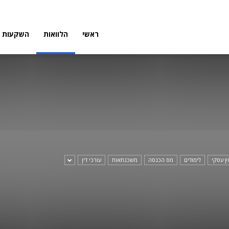
פורטל
ראשי
הלוואות
השקעות
פיננסי
וץ עסקי
לימודים
מס הכנסה
משכנתאות
עורכי דין