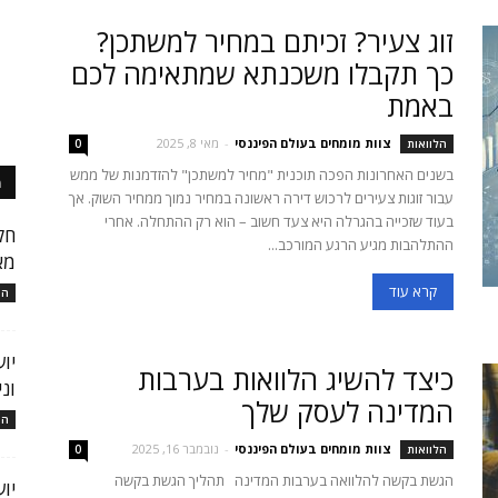
זוג צעיר? זכיתם במחיר למשתכן?
כך תקבלו משכנתא שמתאימה לכם
באמת
צוות מומחים בעולם הפיננסי
-
מאי 8, 2025
הלוואות
0
בשנים האחרונות הפכה תוכנית "מחיר למשתכן" להזדמנות של ממש
מ
עבור זוגות צעירים לרכוש דירה ראשונה במחיר נמוך ממחיר השוק. אך
בעוד שזכייה בהגרלה היא צעד חשוב – הוא רק ההתחלה. אחרי
חק
ההתלהבות מגיע הרגע המורכב...
מא
קרא עוד
המ
יו
כיצד להשיג הלוואות בערבות
ונ
המדינה לעסק שלך
המ
צוות מומחים בעולם הפיננסי
-
נובמבר 16, 2025
הלוואות
0
הגשת בקשה להלוואה בערבות המדינה תהליך הגשת בקשה
יו