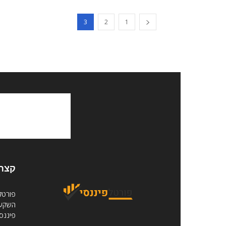
3
2
1
קצת 
פורטל 
השקעות
פיננסי