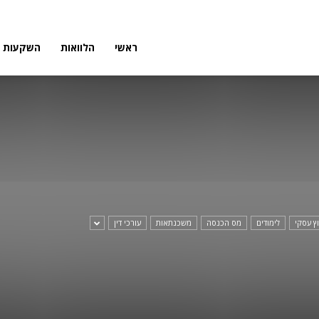
פורטל
ראשי
הלוואות
השקעות
פיננסי
וץ עסקי
לימודים
מס הכנסה
משכנתאות
עורכי דין