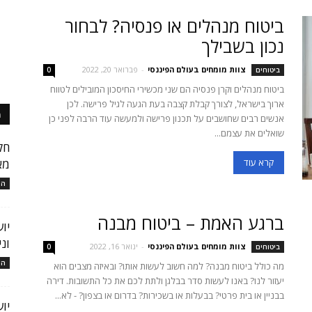
ביטוח מנהלים או פנסיה? לבחור
נכון בשבילך
צוות מומחים בעולם הפיננסי
-
פברואר 20, 2022
ביטוחים
0
ביטוח מנהלים וקרן פנסיה הם שני מכשירי החיסכון המובילים לטווח
ארוך בישראל, לצורך קבלת קצבה בעת הגעה לגיל פרישה. לכן
מ
אנשים רבים שחושבים על תכנון פרישה ולמעשה עוד הרבה לפני כן
שואלים את עצמם...
חק
קרא עוד
מא
המ
ברגע האמת – ביטוח מבנה
יו
ונ
צוות מומחים בעולם הפיננסי
-
ינואר 16, 2022
ביטוחים
0
המ
מה כולל ביטוח מבנה? למה חשוב לעשות אותו? ובאיזה מצבים הוא
יעזור לנו? באנו לעשות סדר בבלגן ולתת לכם את כל התשובות. דירה
בבניין או בית פרטי? בבעלות או בשכירות? בדרום או בצפון? - לא...
יו