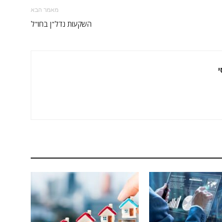
מאמר הבא
השקעות נדל"ן בחו"ל
י