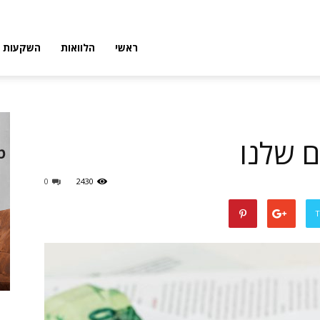
פורטל
ראשי
הלוואות
השקעות
פיננסי
ם שלנו
0
2430
T