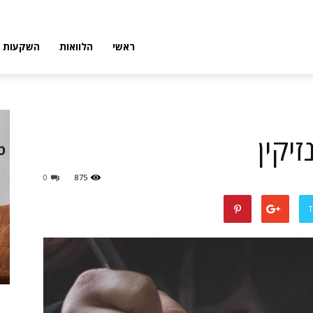
פורטל
ראשי
הלוואות
השקעות
פיננסי
זיקין
0
875
T