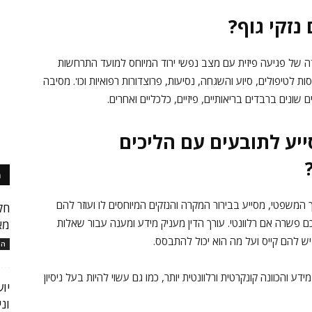
נזקי גוף?
ולדה של פגיעה פיזית עם מצב נפשי ירוד המיוחס למועד התרחשות
 לטיפולים, סיוע והשגחה, נסיעות, פרוצדורות רפואיות וכו'. מסיבה
 שונים ברבדים בריאותיים, פיזיים, כלכליים ואחרים.
לסייע לתובעים עם הליכים
מ
משפטי, מסייע בבירור המקרה והנזקים המיוחסים לו ועוזר להם
חק
 פשרה אם רלוונטי. עורך הדין מעניק מידע ומענה עבור שאלות
מא
 יש להם קייס ועל מה הוא יכול להתבסס.
המ
ידע והכוונה קונקרטית ורלוונטית יותר, כמו גם עשוי להיות בעל ניסיון
יו
ונ