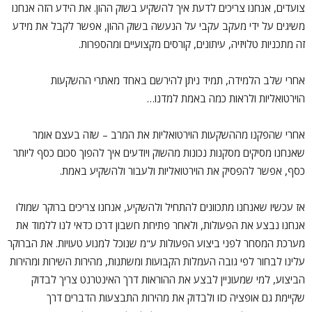
צועדים, אנחנו צריכים לדעת איך להשקיע בשוק ההון. את הידע הזה אנחנו
משיגים על ידי מעקב עקבי על הנעשה בשוק ההון, אפשר לקבל את מידע
זה מתכניות טלויזיה, עיתונים, קורסים מקצועיים ומהספרות.
אחרי שלב הלמידה, תמיד ניתן להירשם באחד מאתרי ההשקעות
הוירטואליות ולראות כמה באמת למדנו…
אחרי שהפקנו מההשקעות הוירטואליות את המרב – שזה בעצם אומר
שאנחנו מסיקים מסקנות נכונות מהשוק ויודעים איך להפוך סכום כסף ליותר
כסף, אפשר להפסיק את הוירטואליות ולעבור ולהשקיע באמת.
אז עכשיו שאנחנו מתכוונים להתחיל ולהשקיע, אנחנו צריכים ברוקר שמולו
אנחנו נבצע את הפעולות, ולאחר פתיחת חשבון דרכו כדאי לנו ללמוד את
מערכת המסחר לפני ביצוע הפעולות ע"מ שנוכל למנוע טעויות. את הברוקר
עלינו לבחור לפי גובה העמלות הקבועות ומשתנות, מהירות השירות ומהירות
הביצוע, למי שמעוניין לבצע את ההוראות דרך האינטרנט צריך לבדוק
שקיימת גם אופציה כזו ולבדוק את מהירות התבצעות הדברים דרך