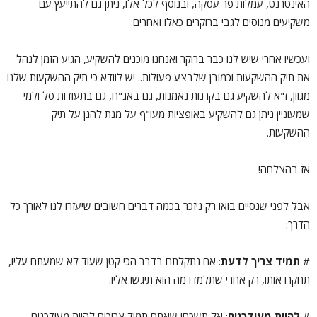
האינטרנט, עמלות פר עסקה, ובנוסף לכל אלו, ניתן גם להתייעץ עם
משקיעים מנוסים לגבי ברוקרים כאלו ואחרים.
ועכשיו אחרי שיש לנו כבר ברוקר ואנחנו מוכנים להשקיע, הגיע הזמן לנהל
את תיק ההשקעות וכמובן שלבצע פעולות.. יש לוודא כי תיק ההשקעות שלנו
מגוון, ז"א להשקיע גם בקרנות נאמנות, גם באג"ח, גם בתעודות סל ולמי
שמעוניין ניתן גם להשקיע באופציות מעו"ף על מנת להגן על תיק
ההשקעות.
אז בהצלחה!
אבל לפני שנסיים בואו רק ניזכר בכמה דברים חשובים שיעזרו לנו לאורך כל
הדרך:
#
תמיד צריך לדעת
: אם נתקלתם בדבר הכי קטן שעוד לא שמעתם עליו,
תחקרו אותו, רק אחרי שתלמדו מה הוא תיגשו אליו.
#
להיות מעודכנים
: אל תשכחו שאתם תמיד צריכים להיות מעודכנים