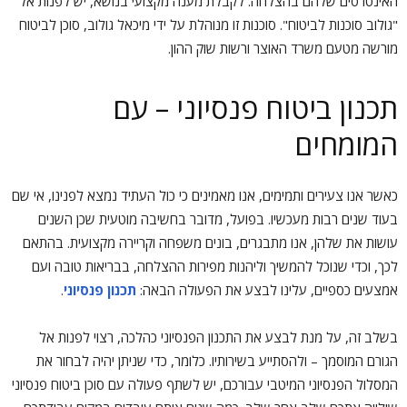
האינטרסים שלהם בהצלחה. לקבלת מענה מקצועי בנושא, יש לפנות אל
"גולוב סוכנות לביטוח". סוכנות זו מנוהלת על ידי מיכאל גולוב, סוכן לביטוח
מורשה מטעם משרד האוצר ורשות שוק ההון.
תכנון ביטוח פנסיוני – עם
המומחים
כאשר אנו צעירים ותמימים, אנו מאמינים כי כול העתיד נמצא לפנינו, אי שם
בעוד שנים רבות מעכשיו. בפועל, מדובר בחשיבה מוטעית שכן השנים
עושות את שלהן, אנו מתבגרים, בונים משפחה וקריירה מקצועית. בהתאם
לכך, וכדי שנוכל להמשיך וליהנות מפירות ההצלחה, בבריאות טובה ועם
אמצעים כספיים, עלינו לבצע את הפעולה הבאה:
תכנון פנסיוני
.
בשלב זה, על מנת לבצע את התכנון הפנסיוני כהלכה, רצוי לפנות אל
הגורם המוסמך – ולהסתייע בשירותיו. כלומר, כדי שניתן יהיה לבחור את
המסלול הפנסיוני המיטבי עבורכם, יש לשתף פעולה עם סוכן ביטוח פנסיוני