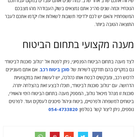
שילווה אתכם שלב אחר שלב. כמה שנים אותם עובדים במקום עבודתכם
הנוכחי? וכמה שנים סה"כ אתם נמצאים בשוק העבודה? מהו מצבכם
המשפחתי? והאם יש לכם ילדים? תשובות לשאלות אלו יקדמו אתכם לעבר
התוצאה הטובה ביותר.
מענה מקצועי בתחום הביטוח
לצד מענה בתחום הביטוח הפנסיוני, ניתן לפנות אל "גולוב סוכנות לביטוח"
גם במקרים בהם תזדקקו לשירות של
סוכן ביטוח רכב
. אם אתם מעוניינים
לרכוש רכב, ומבקשים לבטח אותו כהלכה, יש לעשות זאת במקצועיות
הדרושה. עם "גולוב סוכנות לביטוח", תוכלו לבצע זאת בהצלחה יתרה.
סוכנות זו מנהל מיכאל גולוב, המספק מענה בתחום הביטוח הימי והאווירי,
ביטוחים למשפחה ולפרטיים, ביטוח וניהול סיכונים לעסקים ועוד. לפרטים
נוספים, ניתן ליצור קשר בטלפון:
054-4733820