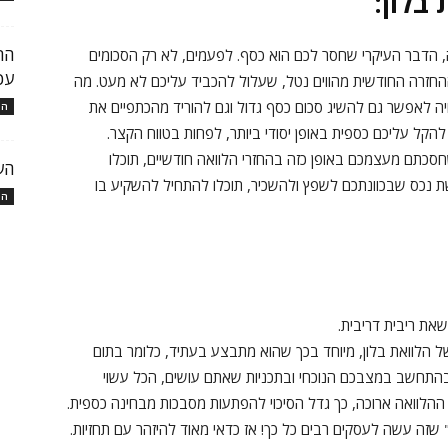
בלון:
, הדבר העיקרי שחסר לכם הוא כסף. לפעמים, לא רק הסכומים
עכ
החזרה החודשית מהווים נטל, שעלול להכביד עליכם לא מעט. מה
ה לאפשר גם להשיג סכום כסף גדול וגם להוריד מהכתפיים את
המ
הקל עליכם כספית באופן יסודי ביותר, לפחות בטווח הקצר.
כתם מעצמכם באופן כזה בהחזרי הלוואה חודשיים, תוכלו
הע
 נכס שבכוונתכם לשפץ ולהשכיר, תוכלו להתחיל להשקיע בו
המ
שאת ריבית דריבית.
של הלוואת בלון, מיוחד בכך שהוא מתבצע בעתיד, כלומר בתום
ובהתחשב במצבכם הנוכחי ובתכניות שאתם עושים, הכל עשוי
הלוואה ארוכה, כך גדל הסיכוי להפתעות מסבכות מבחינה כספית.
 שזה עשה לעסקים רבים כל כך! אז כדאי מאוד להיזהר עם תחזיות.