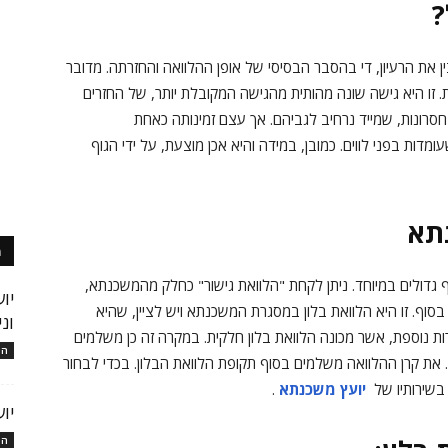
?
ין את הרעיון, די בהסבר הבסיסי של אופן ההלוואה והחזרתה. מדובר
 זו היא גישה שונה מהותית מהגישה המקובלת יותר, של החזרים
 חסרונות, שמייד נרחיב לגביהם. אך עצם זמינותה כאחת
מדות בפני לווים. כמובן, במידה והיא אכן מוצעת, על ידי הגוף
נתא
מ
גדולים במיוחד. ניתן לקחת "הלוואת גישור" כחלק מהמשכנתא,
יו
ף. זו היא הלוואת בלון במסגרת המשכנתא ויש לציין, שהיא
ונ
 נוספת, אשר מכונה הלוואת בלון חלקית. במקרה זה כן משלמים
המ
 את קרן ההלוואה משלמים בסוף תקופת הלוואת הבלון. בכדי לבחור
בשירותיו של
יועץ משכנתא
.
יו
המ