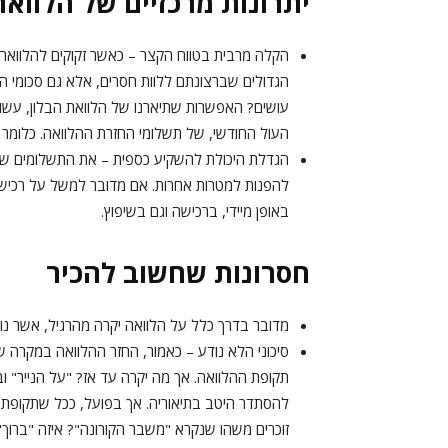
יתרונות מרכזיים של הלוואת 
הקלה מרבית בטווח הקצר – כאשר זקוקים להלוואה
הגדולים שברצונתם ללוות חסרים, אלא גם סכומי ה
עושים? האפשרות שתיארנו של הלוואת הבלון, עשוי
העול החודשי, של תשלומי החזרת ההלוואה. כלומר ל
הגדלת היכולת להשקיע כספית – את התשלומים שחס
להפנות למטרות אחרות. אם מדובר למשל על רכישת
באופן מיידי, ברכישה וגם בשיפוץ.
חסרונות שחשוב להכיר
מדובר בדרך כלל על הלוואה יקרה מהרגיל, אשר נו
סיכוני הלא נודע – כאמור, החזר ההלוואה במקרה 
תקופת ההלוואה. אך מה יקרה עד אז? "על הנייר" 
להסתדר היטב בתיאוריה. אך בפועל, ככל שתקופת ה
זוכרים משהו שנקרא "משבר הקורונה"? איזה "ברוך"