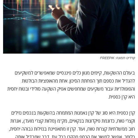
קרדיט תמונה: FREEPIK
בעולם ההשקעות, קיימים מגוון כלים פיננסיים שמאפשרים למשקיעים
להגדיל את כספם תוך הפחתת הסיכון. אחת מהאופציות הבולטות
והפופולריות עבור משקיעים שמחפשים אפיק השקעה סולידי ובטוח יחסית
היא קרן כספית.
קרן כספית היא סוג של קרן נאמנות המתמחה בהשקעות בנכסים נזילים
וקצרי טווח, כדוגמת פיקדונות בנקאיים, מק"מ (מלוות קצרי מועד), אגרות
חוב ממשלתיות קצרות טווח, ועוד. קרן זו מתאפיינת בנזילות גבוהה יחסית,
כלומר, אפשר למשוך את הכסף מהקרן בכל עת, דבר שמבדיל אותה