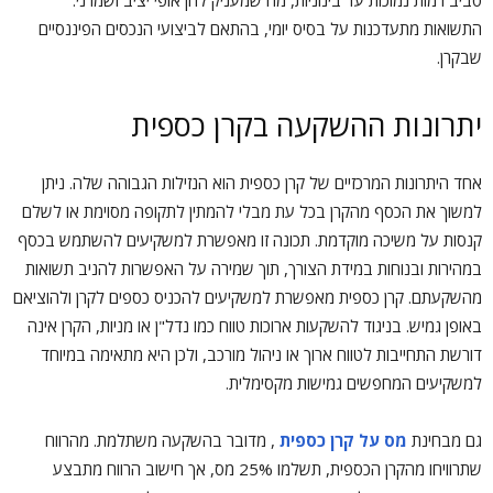
סביב רמות נמוכות עד בינוניות, מה שמעניק להן אופי יציב ושמרני.
התשואות מתעדכנות על בסיס יומי, בהתאם לביצועי הנכסים הפיננסיים
שבקרן.
יתרונות ההשקעה בקרן כספית
אחד היתרונות המרכזיים של קרן כספית הוא הנזילות הגבוהה שלה. ניתן
למשוך את הכסף מהקרן בכל עת מבלי להמתין לתקופה מסוימת או לשלם
קנסות על משיכה מוקדמת. תכונה זו מאפשרת למשקיעים להשתמש בכסף
במהירות ובנוחות במידת הצורך, תוך שמירה על האפשרות להניב תשואות
מהשקעתם. קרן כספית מאפשרת למשקיעים להכניס כספים לקרן ולהוציאם
באופן גמיש. בניגוד להשקעות ארוכות טווח כמו נדל"ן או מניות, הקרן אינה
דורשת התחייבות לטווח ארוך או ניהול מורכב, ולכן היא מתאימה במיוחד
למשקיעים המחפשים גמישות מקסימלית.
גם מבחינת
מס על קרן כספית
, מדובר בהשקעה משתלמת. מהרווח
שתרוויחו מהקרן הכספית, תשלמו 25% מס, אך חישוב הרווח מתבצע