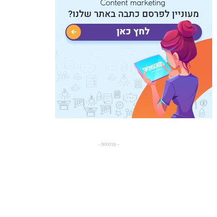
- פרסומת -