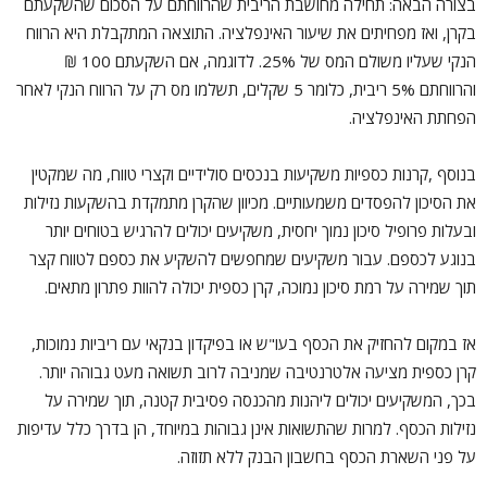
בצורה הבאה: תחילה מחושבת הריבית שהרווחתם על הסכום שהשקעתם
בקרן, ואז מפחיתים את שיעור האינפלציה. התוצאה המתקבלת היא הרווח
הנקי שעליו משולם המס של 25%. לדוגמה, אם השקעתם 100 ₪
והרווחתם 5% ריבית, כלומר 5 שקלים, תשלמו מס רק על הרווח הנקי לאחר
הפחתת האינפלציה.
בנוסף ,קרנות כספיות משקיעות בנכסים סולידיים וקצרי טווח, מה שמקטין
את הסיכון להפסדים משמעותיים. מכיוון שהקרן מתמקדת בהשקעות נזילות
ובעלות פרופיל סיכון נמוך יחסית, משקיעים יכולים להרגיש בטוחים יותר
בנוגע לכספם. עבור משקיעים שמחפשים להשקיע את כספם לטווח קצר
תוך שמירה על רמת סיכון נמוכה, קרן כספית יכולה להוות פתרון מתאים.
אז במקום להחזיק את הכסף בעו"ש או בפיקדון בנקאי עם ריביות נמוכות,
קרן כספית מציעה אלטרנטיבה שמניבה לרוב תשואה מעט גבוהה יותר.
בכך, המשקיעים יכולים ליהנות מהכנסה פסיבית קטנה, תוך שמירה על
נזילות הכסף. למרות שהתשואות אינן גבוהות במיוחד, הן בדרך כלל עדיפות
על פני השארת הכסף בחשבון הבנק ללא תזוזה.