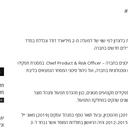
ה
הישראלית, הנסחרת בבורסה הראשית בלונדון לפי שווי של למעלה מ-2 מיליארד דולר ונכללת במדד
כ"לים חדשים בחברה.
בחברה – Chief Product & Risk Officer. במסגרת תפקידו
 וטכנולוגיות בחברה, ועל ניהול סיכוני המסחר הנמצאים בליבת
מ
חק
מא
ודתו ב-Plus500 מילא מגנר תפקידים מקצועיים מגוונים, כגון מהנדס תפעול ומנהל מוצר
המ
דני הוא בוגר הנדסת חשמל (2016) ומנהל עסקים (2018) מהטכניון, ובעל תואר נוסף במנהל עסקים (2019) מאונ' ייל
יו
בארה"ב. שימש יו"ר אגודת הסטודנטים בטכניון בשנים 2012-2015 והיה הראשון בתולדות המוסד אשר נבחר ל-3
ונ