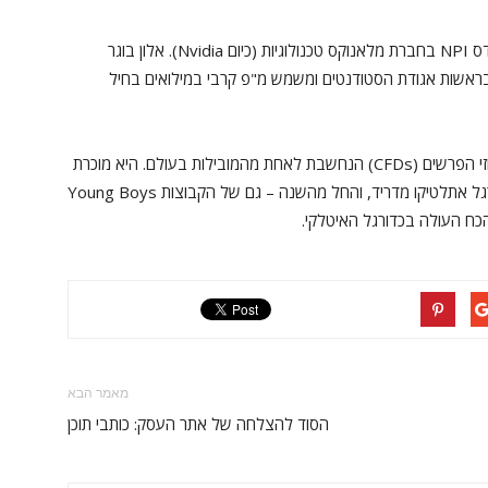
לפני שהחל לעבוד בPlus500 -, עבד כהן-נזנין כמהנדס NPI בחברת מלאנוקס טכנולוגיות (כיום Nvidia). אלון בוגר
כניון, כיהן אף הוא בראשות אגודת הסטודנטים ומשמש מ"פ קרבי במילואים בחיל
הנחשבת לאחת מהמובילות בעולם. היא מוכרת
לישראלים רבים כספונסרית הראשית של קבוצת הכדורגל אתלטיקו מדריד, והחל מהשנה – גם של הקבוצות Young Boys
 הכח העולה בכדורגל האיטלקי.
מאמר הבא
הסוד להצלחה של אתר העסק: כותבי תוכן