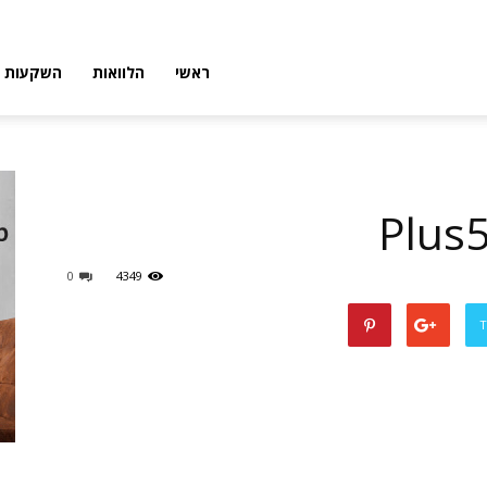
פורטל
ראשי
הלוואות
השקעות
פיננסי
0
4349
T