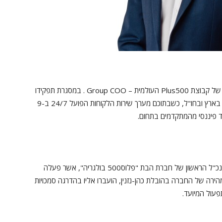
(32) – מונה לתפקיד סמנכ"ל התפעול של קבוצת Plus500 העולמית – Group COO . במסגרת תפקידו
אחראי כהן-נזנין על ניהול מאות עובדים באתרי החברה בארץ ובחו"ל, כשבתוכם מערך שירות הלקוחות הפועל 24/7 ב-9
ד פיננסי מהמתקדמים בתחום.
אלון גויס ל- Plus500 לפני למעלה מארבע שנים ככמנכ"ל הראשון של חברת הבת "פלוס500 בולגריה", אשר פעלה
ה של החברה בהובלת כהן-נזנין, הועברו אליו בהדרגה סמכויות
פעול המיועד.