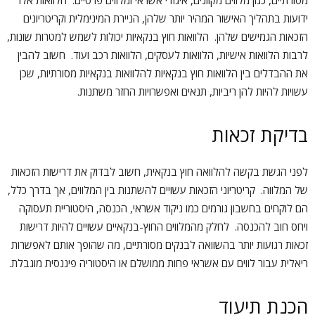
מסורתיים, כגון מלווים מקוונים, איגודי אשראי ומלווים פרטיים. הלוואות אלו
ידועות בתהליך האישור המהיר יותר שלהן, הניירת המינימלית וקריטריונים
הזכאות הגמישים שלהן. הלוואות חוץ בנקאיות יכולות לשמש למטרות שונות,
לרבות הלוואות אישיות, הלוואות לעסקים, הלוואות רכב ועוד. חשוב להבין
את ההבדלים בין הלוואות חוץ בנקאיות להלוואות בנקאיות מסורתיות, שכן
עשויות להיות להן ריביות, תנאים ואפשרויות החזר משתנות.
בדיקת זכאות
לפני הגשת בקשה להלוואה חוץ בנקאית, חשוב לבדוק את דרישות הזכאות
של המלווה. קריטריוני הזכאות עשויים להשתנות בין המלווים, אך בדרך כלל,
הם לוקחים בחשבון גורמים כמו ניקוד אשראי, הכנסה, היסטוריית תעסוקה
ויחס חוב להכנסה. לחלק מהמלווים החוץ-בנקאיים עשויים להיות דרישות
זכאות רגועות יותר בהשוואה לבנקים מסורתיים, מה שהופך אותם לאפשרות
ריאלית עבור לווים עם אשראי פחות ממושלם או היסטוריה פיננסית מוגבלת.
הכנת תיעוד