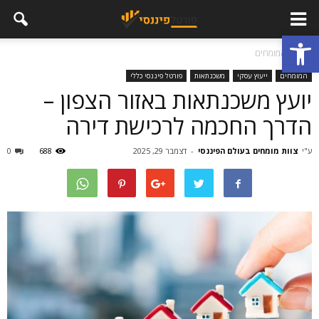
פתח סרגל נגישות
בית
המומחים
המומחים
ייעוץ עסקי
משכנתאות
פורטל פיננסי כללי
יועץ משכנתאות באזור הצפון –
הדרך החכמה לרכישת דירה
ע"י
צוות מומחים בעולם הפיננסי
-
דצמבר 29, 2025
688
0