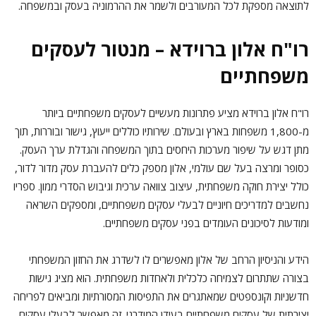
לתוצאה מספקת לכל המעורבים ולשמר את ההרמוניה בעסק ובמשפחה.
רו"ח אלון ברוידא – מנטור לעסקים
משפחתיים
רו"ח אלון ברוידא מציע פתרונות מעשיים לעסקים משפחתיים ביותר
מ-1,800 משפחות בארץ ובעולם. שירותיו כוללים ייעוץ, גישור ובוררות, תוך
מתן דגש על שיפור מערכות היחסים בתוך המשפחה והגדלת ערך העסק.
כסופר ומרצה בעל שם עולמי, אלון מספק כלים להעברת עסק מדור לדור,
כולל יצירת חוקה משפחתית, עיצוב צוואה ערכית וגיבוש הסדרי ממון. ספריו
נחשבים למדריכים חיוניים לבעלי עסקים משפחתיים, ומספקים השראה
ומודעות לסיכונים העומדים בפני עסקים משפחתיים.
הידע והניסיון הרחב של אלון מאפשרים לו לשדרג את החזון המשפחתי
בצורה שתתרום לצמיחה כלכלית ולאחדות משפחתית. הוא מציג גישות
חדשניות וקונספטים שמאתגרים את התפיסות המסורתיות ומביאים לפריחה
יצירתית של עסקים משפחתיים בעידן המודרני. זה מאפשר לבעלי עסקים