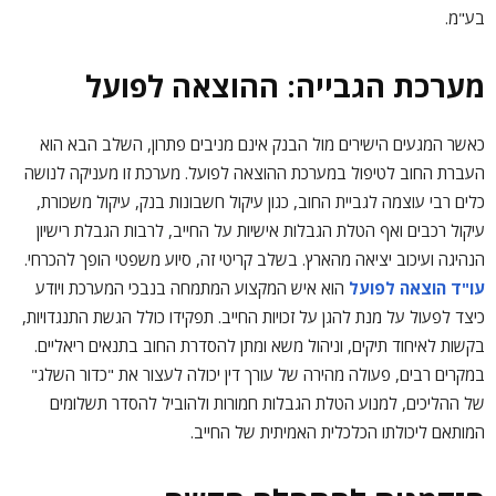
בע"מ.
מערכת הגבייה: ההוצאה לפועל
כאשר המגעים הישירים מול הבנק אינם מניבים פתרון, השלב הבא הוא
העברת החוב לטיפול במערכת ההוצאה לפועל. מערכת זו מעניקה לנושה
כלים רבי עוצמה לגביית החוב, כגון עיקול חשבונות בנק, עיקול משכורת,
עיקול רכבים ואף הטלת הגבלות אישיות על החייב, לרבות הגבלת רישיון
הנהיגה ועיכוב יציאה מהארץ. בשלב קריטי זה, סיוע משפטי הופך להכרחי.
עו"ד הוצאה לפועל
הוא איש המקצוע המתמחה בנבכי המערכת ויודע
כיצד לפעול על מנת להגן על זכויות החייב. תפקידו כולל הגשת התנגדויות,
בקשות לאיחוד תיקים, וניהול משא ומתן להסדרת החוב בתנאים ריאליים.
במקרים רבים, פעולה מהירה של עורך דין יכולה לעצור את "כדור השלג"
של ההליכים, למנוע הטלת הגבלות חמורות ולהוביל להסדר תשלומים
המותאם ליכולתו הכלכלית האמיתית של החייב.