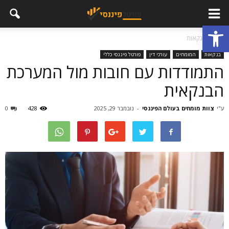
פתח סרגל נגישות
בית
בנקאות
בנקאות
המומחים
עורכי דין
פורטל פיננסי כללי
התמודדות עם חובות מול המערכת
הבנקאית
ע"י
צוות מומחים בעולם הפיננסי
-
נובמבר 29, 2025
428
0