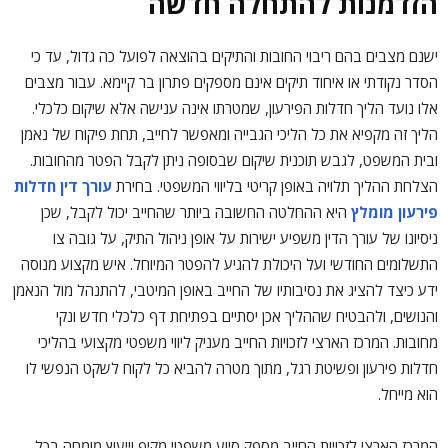
הזדמנות להתחלה חדשה
ישנם מצבים בהם ריבוי החובות והתיקים בהוצאה לפועל כה גדול, עד כי
הסדר נקודתי או איחוד תיקים אינם מספקים פתרון בר קיימא. עבור מצבים
אלו נועד הליך חדלות הפירעון, שמטרתו אינה ענישה אלא שיקום כלכלי.
הליך זה מקפיא את כל הליכי הגבייה ומאפשר לחייב, תחת פיקוח של נאמן
ובית המשפט, לגבש תוכנית שיקום שבסופה ניתן לקבל הפטר מהחובות.
הצלחת ההליך תלויה באופן קריטי בליווי המשפטי. בחירת
עורך דין חדלות
פירעון מומלץ
היא ההחלטה החשובה ביותר שהחייב יכול לקבל, שכן
ניסיונו של עורך הדין משפיע ישירות על אופן ניהול התיק, על גובה צו
התשלומים החודשי ועל היכולת להגיע להפטר המיוחל. איש מקצוע מנוסה
ידע כיצד להציג את נסיבותיו של החייב באופן המיטבי, להתנהל מול הנאמן
והנושים, ולהבטיח שההליך אכן יסתיים בפתיחת דף כלכלי חדש ונקי
מחובות. המרכז הארצי לזכויות החייב מעניק ליווי משפטי מקצועי בהליכי
חדלות פירעון ופשיטת רגל, מתוך מטרה להביא כל לקוח לשקט הנפשי לו
הוא מייחל.
המרכז הארצי לזכויות החייב מספק סיוע משפטי מקיף וייעוץ מומחה בכל