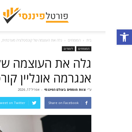
פתח סרגל נגישות
בית
המומחים
גלה את העוצמה של קונסטלציה מערכתית, אנ
המומחים
לימודים
גלה את העוצמה של
אנגרמה אונליין קור
ע"י
צוות מומחים בעולם הפיננסי
-
אפריל 17, 2026
weet on Twitter
Share on Facebook