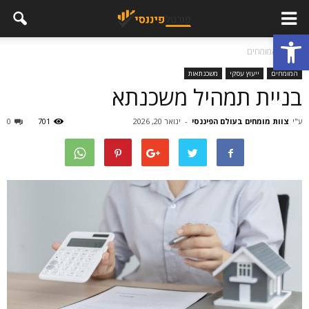
פתח סרגל נגישות
בית
המומחים
המומחים
ייעוץ עסקי
משכנתאות
בניית תמהיל משכנתא
ע"י
צוות מומחים בעולם הפיננסי
-
ינואר 20, 2026
701
0