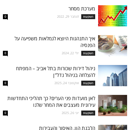
מערכת מסחר
דצמבר 29, 2022
השקעות
0
איך התנהגות היוצא לגמלאות משפיעה על
הפנסיה
יולי 22, 2024
השקעות
0
ניהול דירות שכורות בתל אביב – המפתח
להצלחה בניהול נדל"ן
אוקטובר 24, 2025
השקעות
0
לאן מועדות פני הערים? כך תהליכי התחדשות
עירונית מעצבים את המחר שלנו
יוני 26, 2025
השקעות
0
הלבנת הון, האיסור והעבירות