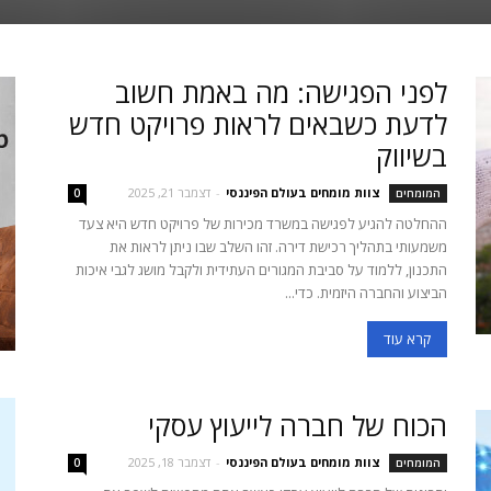
לפני הפגישה: מה באמת חשוב
לדעת כשבאים לראות פרויקט חדש
בשיווק
צוות מומחים בעולם הפיננסי
-
דצמבר 21, 2025
המומחים
0
ההחלטה להגיע לפגישה במשרד מכירות של פרויקט חדש היא צעד
משמעותי בתהליך רכישת דירה. זהו השלב שבו ניתן לראות את
התכנון, ללמוד על סביבת המגורים העתידית ולקבל מושג לגבי איכות
הביצוע והחברה היזמית. כדי...
קרא עוד
הכוח של חברה לייעוץ עסקי
צוות מומחים בעולם הפיננסי
-
דצמבר 18, 2025
המומחים
0