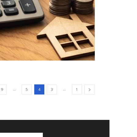
...
...
19
5
4
3
1