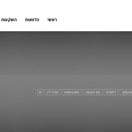
פורטל
ראשי
הלוואות
השקעות
פיננסי
וץ עסקי
לימודים
מס הכנסה
משכנתאות
עורכי דין