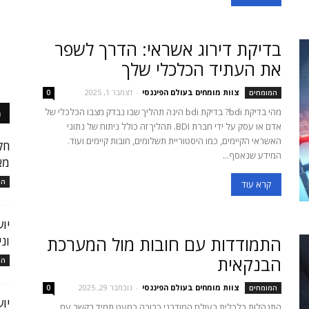
בדיקת דירוג אשראי: הדרך לשפר
את העתיד הכלכלי שלך
צוות מומחים בעולם הפיננסי
-
דצמבר 1, 2025
המומחים
0
מהי בדיקת bdi? בדיקת bdi הינה תהליך שבו נבדק מצבו הכלכלי של
מ
אדם או עסק על ידי חברת BDI. תהליך זה כולל ניתוח של נתוני
האשראי הקיימים, כמו היסטוריית תשלומים, חובות קיימים ועוד.
חק
המידע שנאסף...
מא
המ
קרא עוד
יו
התמודדות עם חובות מול המערכת
ונ
הבנקאית
המ
צוות מומחים בעולם הפיננסי
-
נובמבר 29, 2025
המומחים
0
יו
התנהלות כלכלית בעולם המודרני כרוכה כמעט תמיד בקשר עם