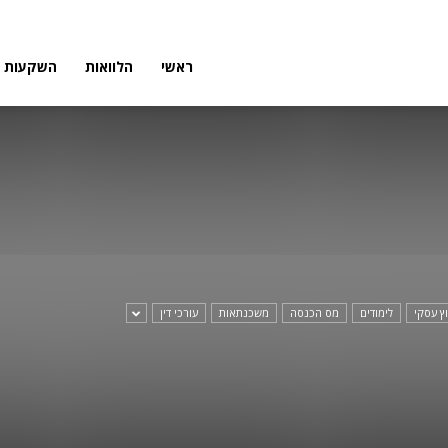
פורטל
ראשי
הלוואות
השקעות
פיננסי
וץ עסקי
לימודים
מס הכנסה
משכנתאות
עורכי דין