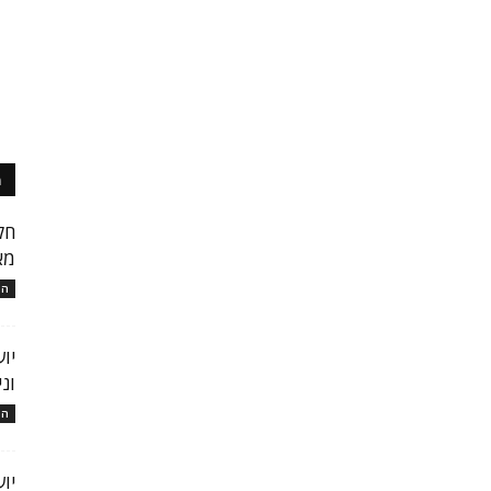
מ
חק
מא
המ
יו
ונ
המ
יו